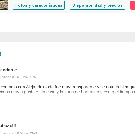
Fotos y características
Disponibilidad y precios
de la tranquilidad del entorno de nuestra aldea,
leza, bosque, sin tráfico ni masificaciones y con
r con la sencillez de la vida en el campo, los
n
endable
Opinado el
26 Junio 2025
 contacto con Alejandro todo fue muy transparente y se nota lo bien q
vimos muy a gusto en la casa y la zona de barbacoa y eso q el tiempo n
ula (la madre de Alejandro). Y todos nos quedamos con ganas de estar 
pasada, se respira ese olor a antiguo y confortable. Y equipada con to
onas de árbol, hasta futbolín!!!! De 12 sobre 10!!!!
o 2025, con amigos
timos!!!
adarural.com
Opinado el
20 Marzo 2024