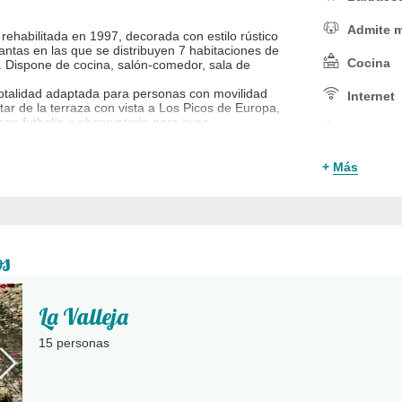
Admite 
 rehabilitada en 1997, decorada con estilo rústico
ntas en las que se distribuyen 7 habitaciones de
Cocina
 Dispone de cocina, salón-comedor, sala de
totalidad adaptada para personas con movilidad
Internet
utar de la terraza con vista a Los Picos de Europa,
on futbolín y observatorio para aves.
Adaptad
a puerta principal.
Cuna
+
Más
a de tan sólo ocho casas, un íntimo paraíso de
cional de Los Picos de Europa y la costa de
el Paisaje Protegido de La Sierra del Cuera.
os
arque Nacional de Picos de Europa; a tan sólo
da principal del Parque Nacional de Picos de
 Asturias.
La Valleja
para preparar tus vacaciones, a 45' en coche
vadonga, Potes, Llanes, Ribadesella, Cangas de
15 personas
ugares de interés turístico.
existen actividades y rincones únicos,
 que con nuestros consejos podréis conocer y