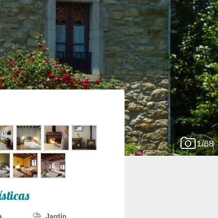
1/68
ísticas
a
Jardín