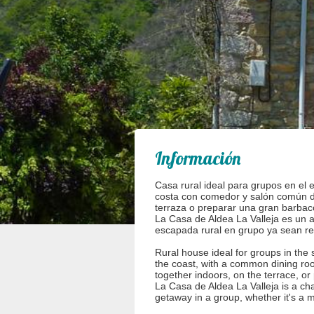
Información
Casa rural ideal para grupos en el 
costa con comedor y salón común don
terraza o preparar una gran barbaco
La Casa de Aldea La Valleja es un a
escapada rural en grupo ya sean reu
Rural house ideal for groups in the
the coast, with a common dining ro
together indoors, on the terrace, o
La Casa de Aldea La Valleja is a c
getaway in a group, whether it's a m