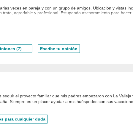
rias veces en pareja y con un grupo de amigos. Ubicación y vistas inc
 trato, agradable y profesional. Estupendo asesoramiento para hacer r
o 2024, con amigos
O MARTIN en
escapadarural.com
iniones (7)
Escribe tu opinión
 seguir el proyecto familiar que mis padres empezaron con La Valleja y
aña. Siempre es un placer ayudar a mis huéspedes con sus vacacione
s para cualquier duda