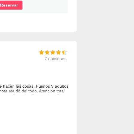
Reservar
7 opiniones
ue hacen las cosas. Fuimos 9 adultos
ota ayudó del todo. Atencion total
unos días más. Entorno increíble.
do lo necesario y algo más. Juegos