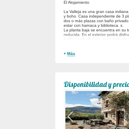
El Alojamiento
La Valleja es una gran casa indiana
y boho. Casa independiente de 3 pla
dos o más plazas con baño privado.
estar con hamaca y biblioteca. s.
La planta baja se encuentra en su 
reducida. En el exterior podrá disfr
jardín con barbacoa, zona techada c
Dispone de Wifi y parking a 20m de l
+
Más
Ubicación
La Valleja está situada en una alde
montaña ubicado entre el Parque Na
Llanes, concretamente en la falda d
Disponibilidad y preci
Nos encontramos muy cercana del P
12 km de Arenas de Cabrales, entra
Europa y de la Ruta del Cares desde
La Valleja en un punto estratégico 
tenéis la posibilidad de visitar Co
Onís, Comillas o Sotres entre otros l
En los alrededores del alojamiento 
desconocidos para la mayoría pero