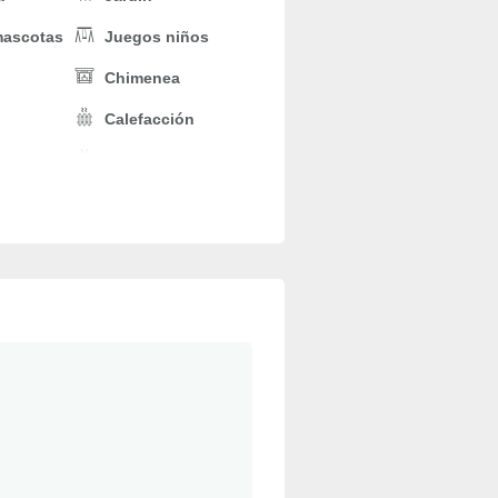
mascotas
Juegos niños
Chimenea
Calefacción
a
TV
Parking