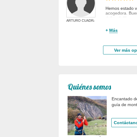
Hemos estado va
acogedora. Buen
defrauda!!!
ARTURO CUADRADO ...
Estuvo en
Marz
+
Más
ARTURO CUADRAD
Ver más op
Quiénes somos
Encantado de
guía de mont
Contáctano