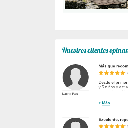
disfrutar de experiencias locales.
Y si lo que os apetece es disfrutar 
nos encontramos rodeados de natura
muy pocos vecinos.
Un lugar ideal para volver a conecta
animales y respirar aire puro.
Nuestros clientes opina
Más que recom
Desde el primer
y 5 niños y estu
por parte de Pa
Nacho Pais
La casa es una 
para niños, tumb
+
Más
Estuvo en
Juni
Excelente, repe
Nacho Pais en
escap