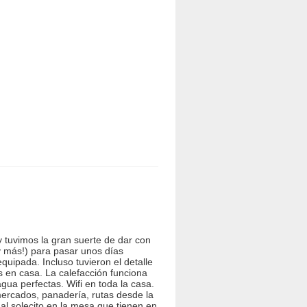
 tuvimos la gran suerte de dar con
y más!) para pasar unos días
quipada. Incluso tuvieron el detalle
en casa. La calefacción funciona
gua perfectas. Wifi en toda la casa.
mercados, panadería, rutas desde la
al solecito en la mesa que tienen en