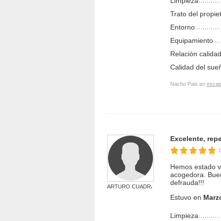
Limpieza
Trato del propie
Entorno
Equipamiento
Relación calidad
Calidad del sue
Nacho Pais en
escap
Excelente, repe
Hemos estado va
acogedora. Buen
defrauda!!!
ARTURO CUADRADO ...
Estuvo en
Marz
Limpieza