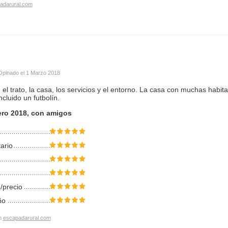
adarural.com
Opinado el
1 Marzo 2018
el trato, la casa, los servicios y el entorno. La casa con muchas habi
ncluido un futbolín.
ero 2018, con amigos
tario
/precio
ño
n
escapadarural.com