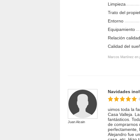
Limpieza
Trato del propie
Entorno
Equipamiento
Relación calidad
Calidad del sue
Marcos Martínez en
Navidades inol
uimos toda la f
Casa Valleja. L
fantásticos. Tod
Juan Alcain
de comprarnos 
perfectamente, l
Alejandro fue u
casa, etc. Hizo