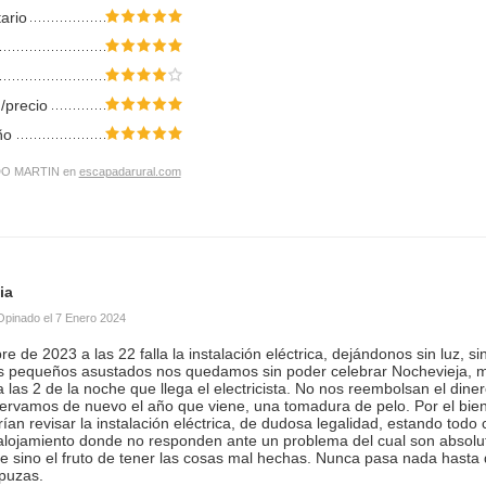
tario
/precio
ño
O MARTIN en
escapadarural.com
ia
Opinado el
7 Enero 2024
e de 2023 a las 22 falla la instalación eléctrica, dejándonos sin luz, sin
os pequeños asustados nos quedamos sin poder celebrar Nochevieja, mo
las 2 de la noche que llega el electricista. No nos reembolsan el din
ervamos de nuevo el año que viene, una tomadura de pelo. Por el bien d
an revisar la instalación eléctrica, de dudosa legalidad, estando todo
lojamiento donde no responden ante un problema del cual son absol
te sino el fruto de tener las cosas mal hechas. Nunca pasa nada hast
apuzas.