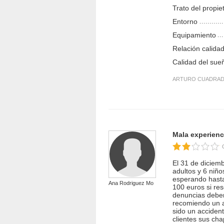
Trato del propie
Entorno
Equipamiento
Relación calidad
Calidad del sue
ARTURO CUADRAD
Mala experienc
El 31 de diciembr
adultos y 6 niñ
esperando hasta 
Ana Rodriguez Mo...
100 euros si res
denuncias deberí
recomiendo un a
sido un acciden
clientes sus ch