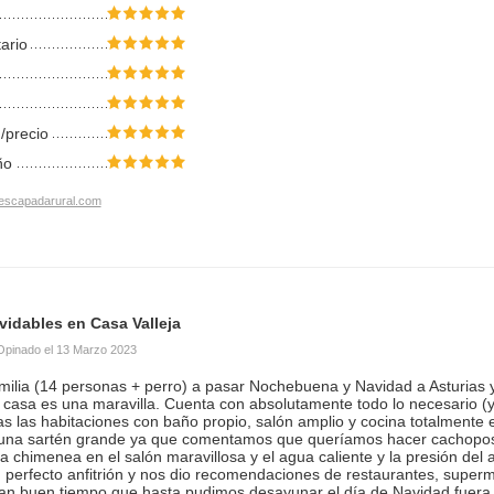
tario
/precio
ño
escapadarural.com
vidables en Casa Valleja
Opinado el
13 Marzo 2023
amilia (14 personas + perro) a pasar Nochebuena y Navidad a Asturias y
a casa es una maravilla. Cuenta con absolutamente todo lo necesario (
as las habitaciones con baño propio, salón amplio y cocina totalmente e
una sartén grande ya que comentamos que queríamos hacer cachopos 
a chimenea en el salón maravillosa y el agua caliente y la presión del a
n perfecto anfitrión y nos dio recomendaciones de restaurantes, super
 tan buen tiempo que hasta pudimos desayunar el día de Navidad fuera 