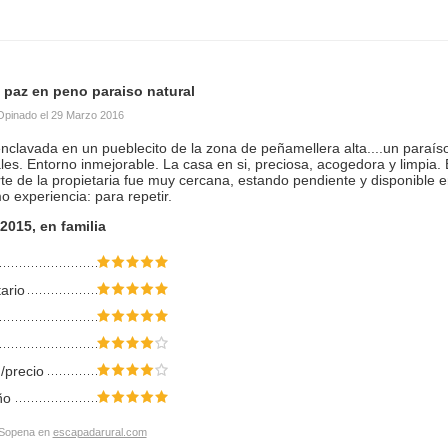
paz en peno paraiso natural
Opinado el
29 Marzo 2016
clavada en un pueblecito de la zona de peñamellera alta....un paraíso!
es. Entorno inmejorable. La casa en si, preciosa, acogedora y limpia. 
rte de la propietaria fue muy cercana, estando pendiente y disponibl
 experiencia: para repetir.
 2015, en familia
tario
/precio
ño
 Sopena en
escapadarural.com