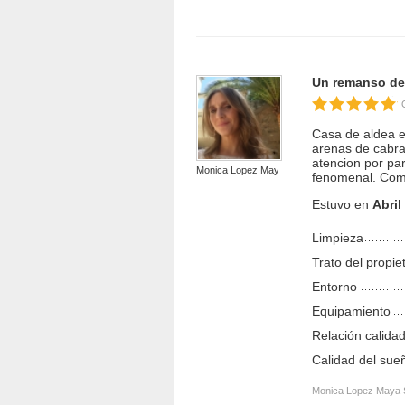
Un remanso de 
Casa de aldea en
arenas de cabral
atencion por pa
Monica Lopez May...
fenomenal. Como
Estuvo en
Abril
Limpieza
Trato del propie
Entorno
Equipamiento
Relación calidad
Calidad del sue
Monica Lopez Maya