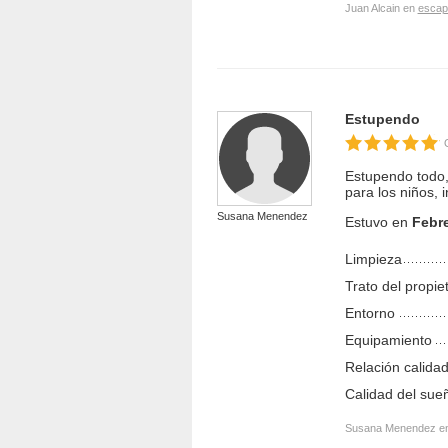
Juan Alcain en
escap
Estupendo
Estupendo todo, 
para los niños, i
Susana Menendez
Estuvo en
Febr
Limpieza
Trato del propie
Entorno
Equipamiento
Relación calidad
Calidad del sue
Susana Menendez e