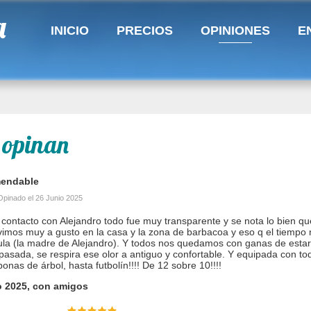
a
INICIO
PRECIOS
OPINIONES
E
s opinan
endable
Opinado el
26 Junio 2025
 contacto con Alejandro todo fue muy transparente y se nota lo bien q
vimos muy a gusto en la casa y la zona de barbacoa y eso q el tiempo n
ula (la madre de Alejandro). Y todos nos quedamos con ganas de estar 
pasada, se respira ese olor a antiguo y confortable. Y equipada con to
onas de árbol, hasta futbolín!!!! De 12 sobre 10!!!!
o 2025, con amigos