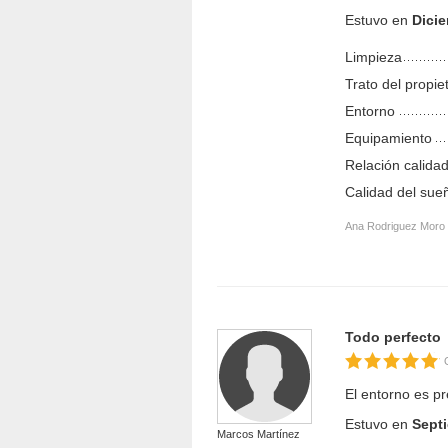
Estuvo en
Dici
Limpieza
Trato del propie
Entorno
Equipamiento
Relación calidad
Calidad del sue
Ana Rodriguez Moro
Todo perfecto
El entorno es p
Estuvo en
Sept
Marcos Martínez